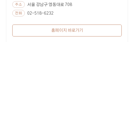
주소
서울 강남구 영동대로 708
전화
02-518-6232
홈페이지 바로가기
Taengja
탱자
주소
경기 성남시 수정구 오야북로6번길 14
전화
031-756-0358
인스타그램